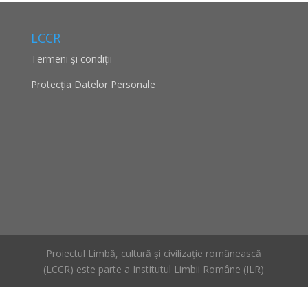
LCCR
Termeni și condiții
Protecţia Datelor Personale
Proiectul Limbă, cultură și civilizație românească
(LCCR) este parte a Institutul Limbii Române (ILR)