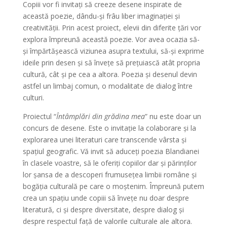
Copiii vor fi invitați să creeze desene inspirate de
această poezie, dându-și frâu liber imaginației și
creativității. Prin acest proiect, elevii din diferite țări vor
explora împreună această poezie. Vor avea ocazia să-
și împărtășească viziunea asupra textului, să-și exprime
ideile prin desen și să învețe să prețuiască atât propria
cultură, cât și pe cea a altora. Poezia și desenul devin
astfel un limbaj comun, o modalitate de dialog între
culturi.
Proiectul “
Întâmplări din grădina mea
” nu este doar un
concurs de desene. Este o invitație la colaborare și la
explorarea unei literaturi care transcende vârsta și
spațiul geografic. Vă invit să aduceți poezia Blandianei
în clasele voastre, să le oferiți copiilor dar și părinților
lor șansa de a descoperi frumusețea limbii române și
bogăția culturală pe care o moștenim. Împreună putem
crea un spațiu unde copiii să învețe nu doar despre
literatură, ci și despre diversitate, despre dialog și
despre respectul față de valorile culturale ale altora.