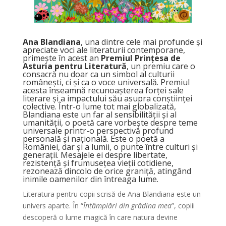
Ana Blandiana
, una dintre cele mai profunde și
apreciate voci ale literaturii contemporane,
primește în acest an
Premiul Prințesa de
Asturia
pentru Literatură
, un premiu care o
consacră nu doar ca un simbol al culturii
românești, ci și ca o voce universală. Premiul
acesta înseamnă recunoașterea forței sale
literare și a impactului său asupra conștiinței
colective. Într-o lume tot mai globalizată,
Blandiana este un far al sensibilității și al
umanității, o poetă care vorbește despre teme
universale printr-o perspectivă profund
personală și națională. Este o poetă a
României, dar și a lumii, o punte între culturi și
generații. Mesajele ei despre libertate,
rezistență și frumusețea vieții cotidiene,
rezonează dincolo de orice graniță, atingând
inimile oamenilor din întreaga lume.
Literatura pentru copii scrisă de Ana Blandiana este un
univers aparte. În “
Întâmplări din grădina mea
”, copiii
descoperă o lume magică în care natura devine