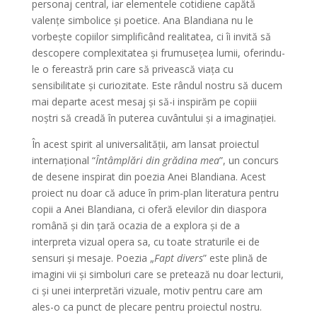
personaj central, iar elementele cotidiene capătă
valențe simbolice și poetice. Ana Blandiana nu le
vorbește copiilor simplificând realitatea, ci îi invită să
descopere complexitatea și frumusețea lumii, oferindu-
le o fereastră prin care să privească viața cu
sensibilitate și curiozitate. Este rândul nostru să ducem
mai departe acest mesaj și să-i inspirăm pe copiii
noștri să creadă în puterea cuvântului și a imaginației.
În acest spirit al universalității, am lansat proiectul
internațional “
Întâmplări din grădina mea
”, un concurs
de desene inspirat din poezia Anei Blandiana. Acest
proiect nu doar că aduce în prim-plan literatura pentru
copii a Anei Blandiana, ci oferă elevilor din diaspora
română și din țară ocazia de a explora și de a
interpreta vizual opera sa, cu toate straturile ei de
sensuri și mesaje. Poezia „
Fapt divers
” este plină de
imagini vii și simboluri care se pretează nu doar lecturii,
ci și unei interpretări vizuale, motiv pentru care am
ales-o ca punct de plecare pentru proiectul nostru.