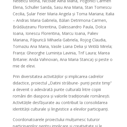
Nedelcu Mona, Nicolae Alina Maria, Pogonici Carmen
Elena, Schuller Sanda, Sasu Ana Maria, Stan Tomescu
Cecilia, Șular Feier Maria Angela și Toma Mariana; Italia
– Andras Maria Gabriela, Bălan Detrimona Carmen,
Brădăuțeanu Florentina, Dalessandro Paula, Dolca
Ioana, Ionescu Florentina, Marcu Ioana, Paliev
Mariana, Păpurică Mihaela Gabriela, Rojog Claudia,
Tomaziu Ana Maria, Vasile Liana Delia și Vintilă Mirela;
Franța: Gheorghe Luminița Lavinia, Trif Laura; Marea
Britanie: Anda Vahnovan, Ana Maria Stanca) și peste o
mie de elevi.
Prin diversitatea activităților și implicarea cadrelor
didactice, proiectul „Datini străbune- punți peste timp”
a devenit o adevărată punte culturală între copiii
români din diaspora și valorile tradiționale românești.
Activitățile desfășurate au contribuit la consolidarea
identității culturale și lingvistice a elevilor participanți.
Coordonatoarele proiectului mulțumesc tuturor
participanților pentru implicare și creativitate și le