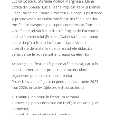
Lucica Loliceru, Ștefania Violeta Mărginean, Elena
Stoica din Spania, Lucia Ileana Pop din Italia și Bianca
Oana Pașca din Franța.
Proiectul și-a propus păstrarea
și promovarea tradițiilor românești în rândul copiilor
români din diaspora și a cuprins numeroase forme de
valorificare artistică și culturală.
Pagina de Facebook
dedicată proiectului (Proiect „Datini străbune – punți
peste timp”) a fost o încântare, cuprinzând o
diversitate de materiale pe care cadrele didactice
participante le-au realizat împreună cu elevii lor.
Activitățile au fost desfășurate atât la clasă, cât și în
cadrul numeroaselor proiecte extracurriculare
organizate pe parcursul anului școlar.
Proiectul s-a desfășurat în perioada decembrie 2025 –
mai 2026, iar activitățile proiectului au inclus:
1. Tradiții și obiceiuri în literatura română
– povești și poezii inspirate din tradițiile de iarnă și de
primăvară;
– creații literare și articole tematice.