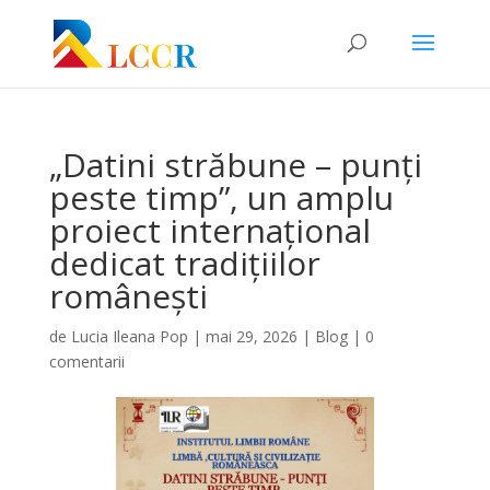
„Datini străbune – punți
peste timp”, un amplu
proiect internațional
dedicat tradițiilor
românești
de
Lucia Ileana Pop
|
mai 29, 2026
|
Blog
|
0
comentarii