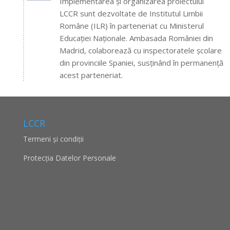
Implementarea și organizarea proiectului
LCCR sunt d
ezvoltate de Institutul Limbii
Române (ILR) în parteneriat cu Ministerul
Educației Naționale. Ambasada României din
Madrid,
colaborează cu inspectoratele școlare
din provinciile Spaniei, susținând în permanență
acest parteneriat.
LCCR
Termeni și condiții
Protecţia Datelor Personale