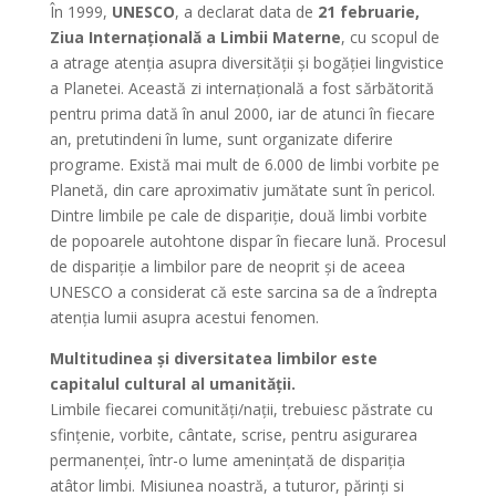
În 1999,
UNESCO
, a declarat data de
21 februarie,
Ziua Internațională a Limbii Materne
, cu scopul de
a atrage atenția asupra diversității și bogăției lingvistice
a Planetei. Această zi internațională a fost sărbătorită
pentru prima dată în anul 2000, iar de atunci în fiecare
an, pretutindeni în lume, sunt organizate diferire
programe. Există mai mult de 6.000 de limbi vorbite pe
Planetă, din care aproximativ jumătate sunt în pericol.
Dintre limbile pe cale de dispariție, două limbi vorbite
de popoarele autohtone dispar în fiecare lună. Procesul
de dispariție a limbilor pare de neoprit și de aceea
UNESCO a considerat că este sarcina sa de a îndrepta
atenția lumii asupra acestui fenomen.
Multitudinea şi diversitatea limbilor este
capitalul cultural al umanităţii.
Limbile fiecarei comunități/nații, trebuiesc păstrate cu
sfințenie, vorbite, cântate, scrise, pentru asigurarea
permanenței, într-o lume amenințată de dispariția
atâtor limbi. Misiunea noastră, a tuturor, părinți si