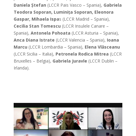
Daniela Ștefan
(LCCR Pais Vasco – Spania),
Gabriela
Teodora Soporan, Luminița Soporan, Eleonora
Gaspar, Mihaela Ispa
s (LCCR Madrid – Spania),
Cecilia Stan Tomescu
(LCCR Insulele Canare –
Spania),
Antonela Pohoata
(LCCR Asturia – Spania),
Anca Diana Istrate
(LCCR Valencia – Spania),
Ioana
Marcu
(LCCR Lombardia – Spania),
Elena Vlăsceanu
(LCCR Sicilia – Italia),
Petronela Rodica Mitrea
(LCCR
Bruxelles – Belgia),
Gabriela Juravle
(LCCR Dublin –
Irlanda).