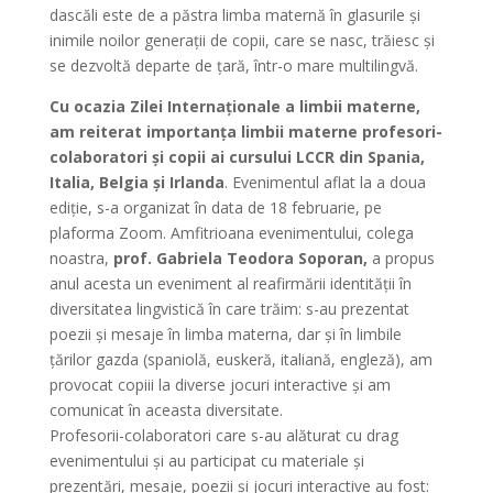
dascăli este de a păstra limba maternă în glasurile și
inimile noilor generații de copii, care se nasc, trăiesc și
se dezvoltă departe de țară, într-o mare multilingvă.
Cu ocazia Zilei Internaționale a limbii materne,
am reiterat importanța limbii materne profesori-
colaboratori și copii ai cursului LCCR din Spania,
Italia, Belgia și Irlanda
. Evenimentul aflat la a doua
ediție, s-a organizat în data de 18 februarie, pe
plaforma Zoom. Amfitrioana evenimentului, colega
noastra,
prof. Gabriela Teodora Soporan,
a propus
anul acesta un eveniment al reafirmării identității în
diversitatea lingvistică în care trăim: s-au prezentat
poezii și mesaje în limba materna, dar și în limbile
țărilor gazda (spaniolă, euskeră, italiană, engleză), am
provocat copiii la diverse jocuri interactive și am
comunicat în aceasta diversitate.
Profesorii-colaboratori care s-au alăturat cu drag
evenimentului și au participat cu materiale și
prezentări, mesaje, poezii și jocuri interactive au fost: