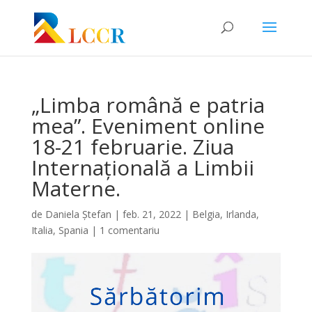
„Limba română e patria
mea”. Eveniment online
18-21 februarie. Ziua
Internațională a Limbii
Materne.
de
Daniela Ștefan
|
feb. 21, 2022
|
Belgia
,
Irlanda
,
Italia
,
Spania
|
1 comentariu