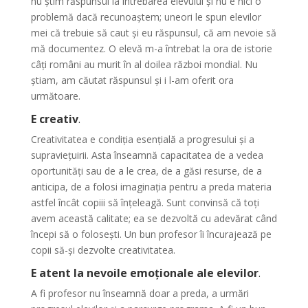
nu știm răspunsul la întrebarea elevului și nu e nici o
problemă dacă recunoaștem; uneori le spun elevilor
mei că trebuie să caut și eu răspunsul, că am nevoie să
mă documentez. O elevă m-a întrebat la ora de istorie
câți români au murit în al doilea război mondial. Nu
știam, am căutat răspunsul și i l-am oferit ora
următoare.
E creativ
.
Creativitatea e condiția esențială a progresului și a
supraviețuirii. Asta înseamnă capacitatea de a vedea
oportunități sau de a le crea, de a găsi resurse, de a
anticipa, de a folosi imaginația pentru a preda materia
astfel încât copiii să înțeleagă. Sunt convinsă că toți
avem această calitate; ea se dezvoltă cu adevărat când
începi să o folosești. Un bun profesor îi încurajează pe
copii să-și dezvolte creativitatea.
E atent la nevoile emoționale ale elevilor
.
A fi profesor nu înseamnă doar a preda, a urmări