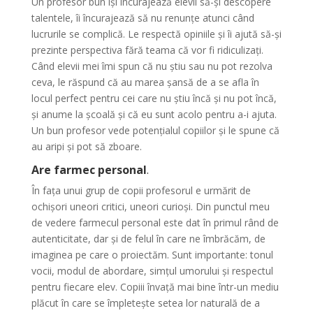
Un profesor bun își încurajează elevii să-și descopere
talentele, îi încurajează să nu renunțe atunci când
lucrurile se complică. Le respectă opiniile și îi ajută să-și
prezinte perspectiva fără teama că vor fi ridiculizați.
Când elevii mei îmi spun că nu știu sau nu pot rezolva
ceva, le răspund că au marea șansă de a se afla în
locul perfect pentru cei care nu știu încă și nu pot încă,
și anume la școală și că eu sunt acolo pentru a-i ajuta.
Un bun profesor vede potențialul copiilor și le spune că
au aripi și pot să zboare.
Are farmec personal
.
În fața unui grup de copii profesorul e urmărit de
ochișori uneori critici, uneori curioși. Din punctul meu
de vedere farmecul personal este dat în primul rând de
autenticitate, dar și de felul în care ne îmbrăcăm, de
imaginea pe care o proiectăm. Sunt importante: tonul
vocii, modul de abordare, simțul umorului și respectul
pentru fiecare elev. Copiii învață mai bine într-un mediu
plăcut în care se împletește setea lor naturală de a