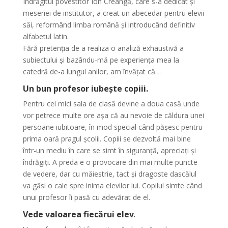
Îndrăgitul povestitor Ion Creangă, care s-a dedicat și
meseriei de institutor, a creat un abecedar pentru elevii
săi,
reformând limba română și introducând definitiv
alfabetul latin.
Fără pretenția de a realiza o analiză exhaustivă a
subiectului și bazându-mă pe experiența mea la
catedră de-a lungul anilor, am învățat că…
Un bun profesor
iubește copiii.
Pentru cei mici sala de clasă devine a doua casă unde
vor petrece multe ore așa că au nevoie de căldura unei
persoane iubitoare, în mod special când pășesc pentru
prima oară pragul școlii. Copiii se dezvoltă mai bine
într-un mediu în care se simt în siguranță, apreciați și
îndrăgiți. A preda e o provocare din mai multe puncte
de vedere, dar cu măiestrie, tact și dragoste dascălul
va găsi o cale spre inima elevilor lui. Copilul simte când
unui profesor îi pasă cu adevărat de el.
Vede valoarea fiecărui elev
.