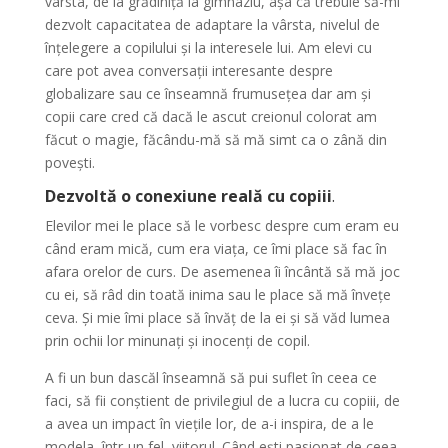
vârsta, de la grădiniță la gimnaziu, așa că trebuie să-mi
dezvolt capacitatea de adaptare la vârsta, nivelul de
înțelegere a copilului și la interesele lui. Am elevi cu
care pot avea conversații interesante despre
globalizare sau ce înseamnă frumusețea dar am și
copii care cred că dacă le ascut creionul colorat am
făcut o magie, făcându-mă să mă simt ca o zână din
povești.
Dezvoltă o conexiune reală cu copiii
.
Elevilor mei le place să le vorbesc despre cum eram eu
când eram mică, cum era viața, ce îmi place să fac în
afara orelor de curs. De asemenea îi încântă să mă joc
cu ei, să râd din toată inima sau le place să mă învețe
ceva. Și mie îmi place să învăț de la ei și să văd lumea
prin ochii lor minunați și inocenți de copil.
A fi un bun dascăl înseamnă să pui suflet în ceea ce
faci, să fii conștient de privilegiul de a lucra cu copiii, de
a avea un impact în viețile lor, de a-i inspira, de a le
modela, într-un fel, viitorul. Când ești pasionat de ceea