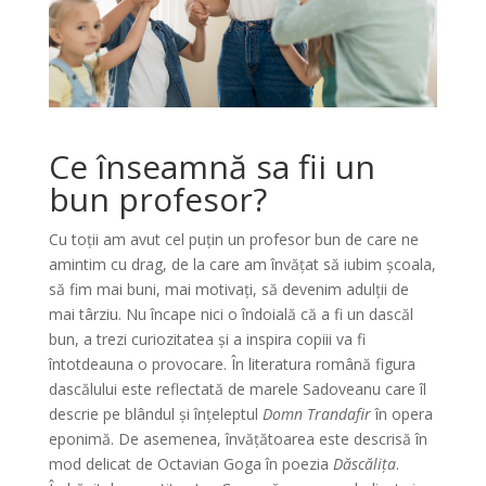
Ce înseamnă sa fii un
bun profesor?
Cu toții am avut cel puțin un profesor bun de care ne
amintim cu drag, de la care am învățat să iubim școala,
să fim mai buni, mai motivați, să devenim adulții de
mai târziu. Nu încape nici o îndoială că a fi un dascăl
bun, a trezi curiozitatea și a inspira copiii va fi
întotdeauna o provocare. În literatura română figura
dascălului este reflectată de marele Sadoveanu care îl
descrie pe blândul și înțeleptul
Domn Trandafir
în opera
eponimă. De asemenea, învățătoarea este descrisă în
mod delicat de Octavian Goga în poezia
Dăscălița
.