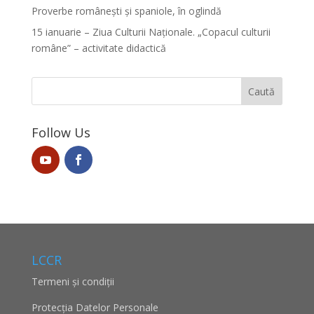
Proverbe românești și spaniole, în oglindă
15 ianuarie – Ziua Culturii Naționale. „Copacul culturii
române” – activitate didactică
Follow Us
LCCR
Termeni și condiții
Protecţia Datelor Personale