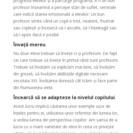
progresul elevilor și a parcurge programa. A fi un bun
profesor înseamnă a percepe stări de suflet, semnale
care indică starea emoțională a elevilor. Un bun
profesor simte când un copil e trist, neatent, frustrat
sau copleșit și încearcă să-l asculte, să-l înțeleagă sau
să-l ajute dacă e posibil.
Învață mereu
.
Nu doar elevii trebuie să învețe ci și profesorii. De fapt
cei care trebuie să învețe în primul rând sunt profesorii.
Trebuie să învățăm să explicăm mai bine, să învățăm
din greșeli, să învățăm abilitățile digitale necesare
secolului XXI. Învățarea durează cât trăim și face parte
din frumusețea vieții.
Încearcă să se adapteze la nivelul copilului
.
Acest lucru implică căutarea unor exemple ușor de
înțeles pentru ei, utilizarea unor referințe din lumea lor,
a vedea lumea din perspectiva copiilor. Am șansa de a
lucra cu o mare varietate de elevi în ceea ce privește