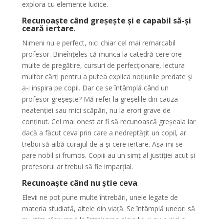
explora cu elemente ludice.
Recunoaște când greșește și e capabil să-și
ceară iertare
.
Nimeni nu e perfect, nici chiar cel mai remarcabil
profesor. Bineînțeles că munca la catedră cere ore
multe de pregătire, cursuri de perfecționare, lectura
multor cărți pentru a putea explica noțiunile predate și
a-i inspira pe copii. Dar ce se întâmplă când un
profesor greșește? Mă refer la greșelile din cauza
neatenției sau mici scăpări, nu la erori grave de
conținut. Cel mai onest ar fi să recunoască greșeala iar
dacă a făcut ceva prin care a nedreptățit un copil, ar
trebui să aibă curajul de a-și cere iertare. Așa mi se
pare nobil și frumos. Copiii au un simț al justiției acut și
profesorul ar trebui să fie imparțial.
Recunoaște când nu știe ceva
.
Elevii ne pot pune multe întrebări, unele legate de
materia studiată, altele din viață. Se întâmplă uneori să