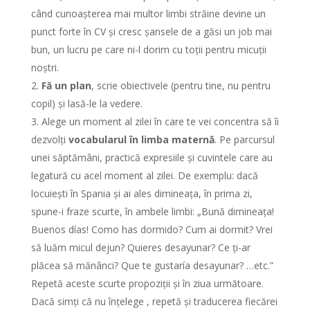
când cunoașterea mai multor limbi străine devine un
punct forte în CV și cresc șansele de a găsi un job mai
bun, un lucru pe care ni-l dorim cu toții pentru micuții
noștri.
Fă un plan
, scrie obiectivele (pentru tine, nu pentru
copil) și lasă-le la vedere.
Alege un moment al zilei în care te vei concentra să îi
dezvolți
vocabularul în limba maternă
. Pe parcursul
unei săptămâni, practică expresiile și cuvintele care au
legatură cu acel moment al zilei. De exemplu: dacă
locuiești în Spania și ai ales dimineața, în prima zi,
spune-i fraze scurte, în ambele limbi: „Bună dimineața!
Buenos días! Como has dormido? Cum ai dormit? Vrei
să luăm micul dejun? Quieres desayunar? Ce ți-ar
plăcea să mănânci? Que te gustaría desayunar? …etc.”
Repetă aceste scurte propoziții și în ziua următoare.
Dacă simți că nu înțelege , repetă și traducerea fiecărei