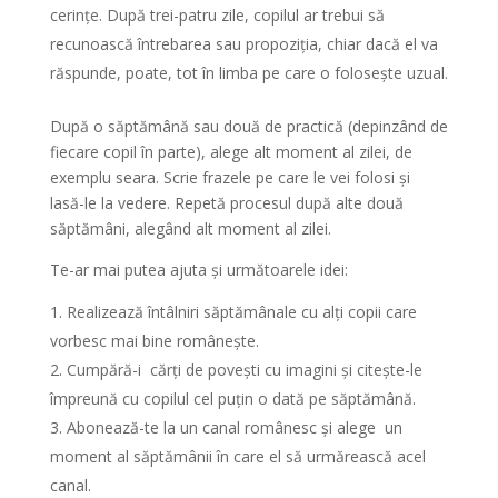
cerințe. După trei-patru zile, copilul ar trebui să
recunoască întrebarea sau propoziția, chiar dacă el va
răspunde, poate, tot în limba pe care o folosește uzual.
După o săptămână sau două de practică (depinzând de
fiecare copil în parte), alege alt moment al zilei, de
exemplu seara. Scrie frazele pe care le vei folosi și
lasă-le la vedere. Repetă procesul după alte două
săptămâni, alegând alt moment al zilei.
Te-ar mai putea ajuta și următoarele idei:
Realizează întâlniri săptămânale cu alți copii care
vorbesc mai bine românește.
Cumpără-i cărți de povești cu imagini și citește-le
împreună cu copilul cel puțin o dată pe săptămână.
Abonează-te la un canal românesc și alege un
moment al săptămânii în care el să urmărească acel
canal.