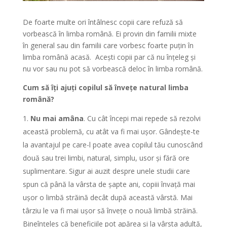
De foarte multe ori întâlnesc copii care refuză să
vorbească în limba română. Ei provin din familii mixte
în general sau din familii care vorbesc foarte puțin în
limba română acasă. Acești copii par că nu înțeleg și
nu vor sau nu pot să vorbească deloc în limba română.
Cum să îți ajuți copilul să învețe natural limba
română?
Nu mai amâna
. Cu cât începi mai repede să rezolvi
această problemă, cu atât va fi mai ușor. Gândește-te
la avantajul pe care-l poate avea copilul tău cunoscând
două sau trei limbi, natural, simplu, usor și fără ore
suplimentare. Sigur ai auzit despre unele studii care
spun că până la vârsta de șapte ani, copiii învață mai
ușor o limbă străină decât după această vârstă. Mai
târziu le va fi mai ușor să învețe o nouă limbă străină.
Bineînțeles că beneficiile pot apărea și la vârsta adultă,