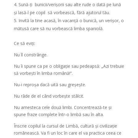
Sună-ți bunicii/verișorii sau alte rude o dată pe lună
și lasă-l pe copil să vorbească, fără ajutorul tău.
Invită la tine acasă, în vacanță o bunică, un verișor, o
mătusă care să nu vorbească limba spaniolă.
Ce să eviți:
Nu îl constrânge.
Nu îi spune ca pe o obligație sau pedeapsă: „Azi trebuie
să vorbești în limba română!”.
Nu-i reproșa dacă uită sau greșește.
Nu râde de el când vorbește stâlcit.
Nu amesteca cele două limbi. Concentrează-te și
spune fraze complete într-o limbă sau în alta.
Înscrie copilul la cursul de Limbă, cultură și civilizație
românească. Va fi un loc în care el va practica ceea ce