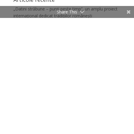
„Datini străbune – punți peste timp”, un amplu proiect
Share This
internațional dedicat tradițiilor românești
Proverbe românești și spaniole, în oglindă
15 ianuarie – Ziua Culturii Naționale. „Copacul culturii
române” – activitate didactică
Follow Us
LCCR