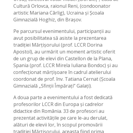
Cultură Orlovca, raionul Reni, (condoonator
artistic Mariana Cârlig), Ucraina și Școala
Gimnazială Hoghiz, din Brașov.
Pe parcursul evenimentului, participanții au
avut posibilitatea să asiste la prezentarea
tradiției Mărțișorului (prof. LCCR Dorina
Apostol), au urmărit un moment artistic oferit
de un grup de elevi din Castellon de la Plana,
Spania (prof. LCCR Mirela Iuliana Bondoc) și au
confecționat mărțișoare în cadrul atelierului
coordonat de prof. înv. Tatiana Cernat (Școala
Gimnazială „Sfinții Împărați” Galați).
A doua parte a evenimentului a fost dedicată
profesorilor LCCR din Europa și cadrelor
didactice din România. 33 de profesori au
prezentat activitățile pe care le-au derulat,
alături de elevii lor, în scopul promovării
tradiției Mărțișorului, aceasta fiind prima