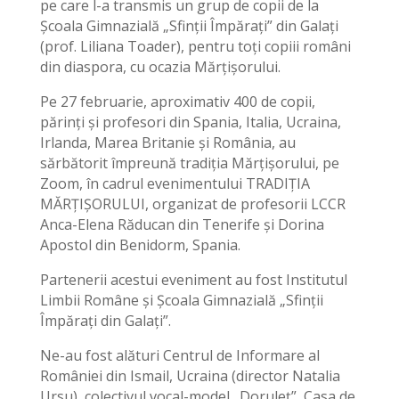
pe care l-a transmis un grup de copii de la
Școala Gimnazială „Sfinții Împărați” din Galați
(prof. Liliana Toader), pentru toți copiii români
din diaspora, cu ocazia Mărțișorului.
Pe 27 februarie, aproximativ 400 de copii,
părinți și profesori din Spania, Italia, Ucraina,
Irlanda, Marea Britanie și România, au
sărbătorit împreună tradiția Mărțișorului, pe
Zoom, în cadrul evenimentului TRADIȚIA
MĂRȚIȘORULUI, organizat de profesorii LCCR
Anca-Elena Răducan din Tenerife și Dorina
Apostol din Benidorm, Spania.
Partenerii acestui eveniment au fost Institutul
Limbii Române și Școala Gimnazială „Sfinții
Împărați din Galați”.
Ne-au fost alături Centrul de Informare al
României din Ismail, Ucraina (director Natalia
Ursu), colectivul vocal-model „Doruleț”, Casa de