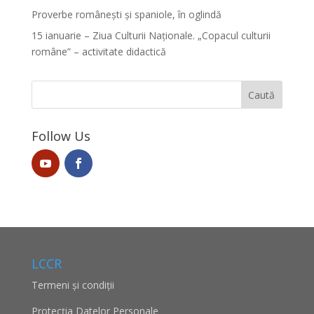
Proverbe românești și spaniole, în oglindă
15 ianuarie – Ziua Culturii Naționale. „Copacul culturii
române” – activitate didactică
Follow Us
LCCR
Termeni și condiții
Protecţia Datelor Personale