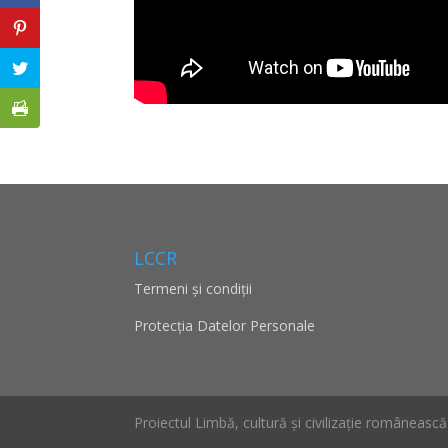
LCCR
Termeni și condiții
Protecţia Datelor Personale
Proiectul Limbă, cultură și civilizație româneasc