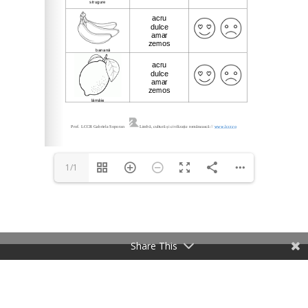
1/1
Share This
LCCR
Termeni și condiții