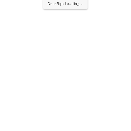
DearFlip: Loading PDF
...
DearFlip: Loading ...