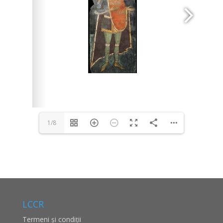
1/8
LCCR
Termeni și condiții