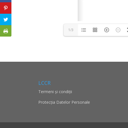
1/3
LCCR
Termeni și condiții
Protecţia Datelor Personale