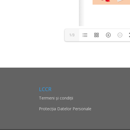
1/3
LCCR
Termeni și condiții
Protecţia Datelor Personale