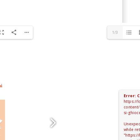
1/3
Error: 
https://l
content
si-ghioc
Unexpec
while re
"https://