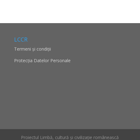
LCCR
Termeni și condiții
Protecţia Datelor Personale
Proiectul Limbă, cultură și civilizație românească