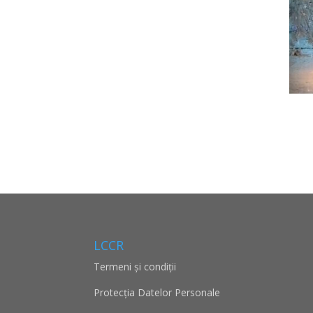
LCCR
Termeni și condiții
Protecţia Datelor Personale